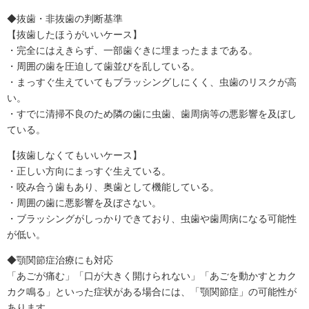
◆抜歯・非抜歯の判断基準
【抜歯したほうがいいケース】
・完全にはえきらず、一部歯ぐきに埋まったままである。
・周囲の歯を圧迫して歯並びを乱している。
・まっすぐ生えていてもブラッシングしにくく、虫歯のリスクが高
い。
・すでに清掃不良のため隣の歯に虫歯、歯周病等の悪影響を及ぼし
ている。
【抜歯しなくてもいいケース】
・正しい方向にまっすぐ生えている。
・咬み合う歯もあり、奥歯として機能している。
・周囲の歯に悪影響を及ぼさない。
・ブラッシングがしっかりできており、虫歯や歯周病になる可能性
が低い。
◆顎関節症治療にも対応
「あごが痛む」「口が大きく開けられない」「あごを動かすとカク
カク鳴る」といった症状がある場合には、「顎関節症」の可能性が
あります。