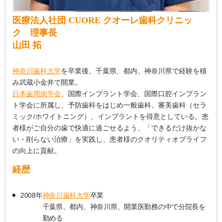
医療法人社団 CUORE クオーレ歯科クリニッ
ク 理事長
山田 拓
神奈川歯科大学
を卒業後、千葉県、都内、神奈川県で経験を積
み武蔵小金井で開業。
日本歯周病学会
、国際インプラント学会、国際口腔インプラン
ト学会に所属し、予防歯科をはじめ一般歯科、審美歯科（セラ
ミック/ホワイトニング）、インプラントを得意としている。患
者様がご自分の歯で快適に過ごせるよう、「できるだけ抜かな
い・削らない治療」を実践し、患者様のクオリティオブライフ
の向上に貢献。
経歴
2008年
神奈川歯科大学
卒業
千葉県、都内、神奈川県、開業医勤務の中で分院長を
勤める