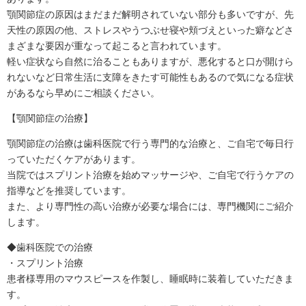
顎関節症の原因はまだまだ解明されていない部分も多いですが、先
天性の原因の他、ストレスやうつぶせ寝や頬づえといった癖などさ
まざまな要因が重なって起こると言われています。
軽い症状なら自然に治ることもありますが、悪化すると口が開けら
れないなど日常生活に支障をきたす可能性もあるので気になる症状
があるなら早めにご相談ください。
【顎関節症の治療】
顎関節症の治療は歯科医院で行う専門的な治療と、ご自宅で毎日行
っていただくケアがあります。
当院ではスプリント治療を始めマッサージや、ご自宅で行うケアの
指導などを推奨しています。
また、より専門性の高い治療が必要な場合には、専門機関にご紹介
します。
◆歯科医院での治療
・スプリント治療
患者様専用のマウスピースを作製し、睡眠時に装着していただきま
す。