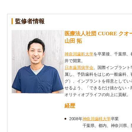
監修者情報
医療法人社団 CUORE ク
山田 拓
神奈川歯科大学
を卒業後、千葉県、
井で開業。
日本歯周病学会
、国際インプラント
属し、予防歯科をはじめ一般歯科、
グ）、インプラントを得意としてい
せるよう、「できるだけ抜かない・
オリティオブライフの向上に貢献。
経歴
2008年
神奈川歯科大学
卒業
千葉県、都内、神奈川県、