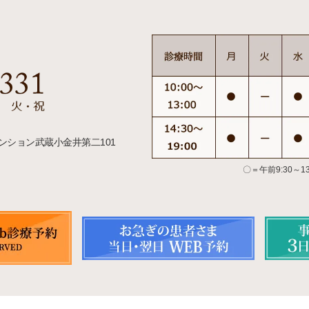
マンション武蔵小金井第二101
た
〇＝午前9:30～13