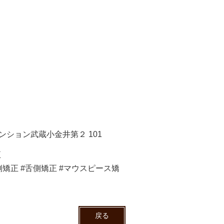
マンション武蔵小金井第２ 101
正
側矯正 #舌側矯正 #マウスピース矯
戻る