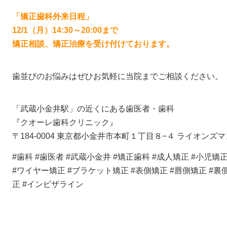
「矯正歯科外来日程」
12/1（月）14:30～20:00まで
矯正相談、矯正治療を受け付けております。
歯並びのお悩みはぜひお気軽に当院までご相談ください。
「武蔵小金井駅」の近くにある歯医者・歯科
『クオーレ歯科クリニック』
〒184-0004 東京都小金井市本町１丁目８−４ ライオンズ
#歯科 #歯医者 #武蔵小金井 #矯正歯科 #成人矯正 #小児矯
#ワイヤー矯正 #ブラケット矯正 #表側矯正 #唇側矯正 #裏
正 #インビザライン