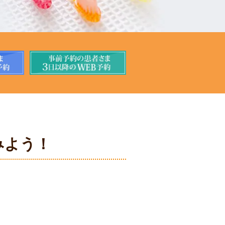
！
みよう！