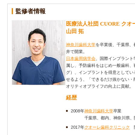
監修者情報
医療法人社団 CUORE ク
山田 拓
神奈川歯科大学
を卒業後、千葉県、
井で開業。
日本歯周病学会
、国際インプラント
属し、予防歯科をはじめ一般歯科、
グ）、インプラントを得意としてい
せるよう、「できるだけ抜かない・
オリティオブライフの向上に貢献。
経歴
2008年
神奈川歯科大学
卒業
千葉県、都内、神奈川県、
2017年
クオーレ歯科クリニック