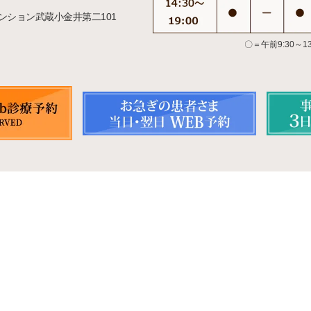
マンション武蔵小金井第二101
た
〇＝午前9:30～13