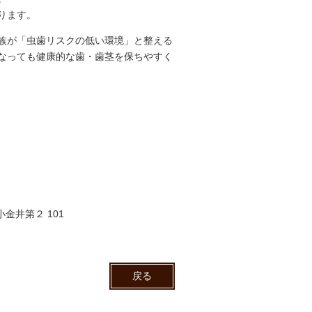
ります。
族が「虫歯リスクの低い環境」と整える
なっても健康的な歯・歯茎を保ちやすく
金井第２ 101
戻る