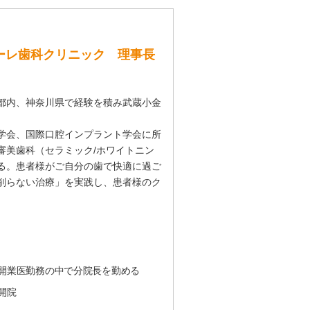
オーレ歯科クリニック 理事長
都内、神奈川県で経験を積み武蔵小金
学会、国際口腔インプラント学会に所
審美歯科（セラミック/ホワイトニン
る。患者様がご自分の歯で快適に過ご
削らない治療」を実践し、患者様のク
開業医勤務の中で分院長を勤める
開院